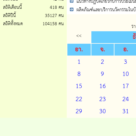
แนวทางปฏิบัติเกี่ยวกับการประเมิน
สถิติเดือนนี้
418 คน
ผลิตภัณฑ์และบริการนวัตกรรมในบั
สถิติปีนี้
35127 คน
สถิติทั้งหมด
104158 คน
รา
<<
ธ
อา.
จ.
อ.
1
2
3
8
9
10
15
16
17
22
23
24
29
30
31