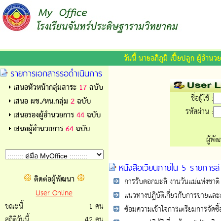
วันนี้ นายอภิภูมิ เปี้ยปลูก ผู้อ
รายการเอกสารรอดำเนินการ
เสนอหัวหน้ากลุ่มสาระ
17
ฉบับ
ชื่อผู้ใช้ :
เสนอ ผช./หน.กลุ่ม
2
ฉบับ
รหัสผ่าน :
เสนอรองผู้อำนวยการ
44
ฉบับ
เสนอผู้อำนวยการ
64
ฉบับ
ผู้พั
หนังสือเวียนภายใน 5 รายการล่
ติดต่อผู้พัฒนา
การรับดอกมะลิ งานวันแม่แห่งชาติ
User Online
แนวทางปฏิบัติเกี่ยวกับการขายและก
ขณะนี้
1 คน
ซ้อมความเข้าใจการเตรียมการจัดซื้
สถิติวันนี้
42 คน